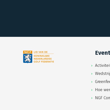
Even
Activite
Wedstri
Greenfe
Hoe wer
NGF Com