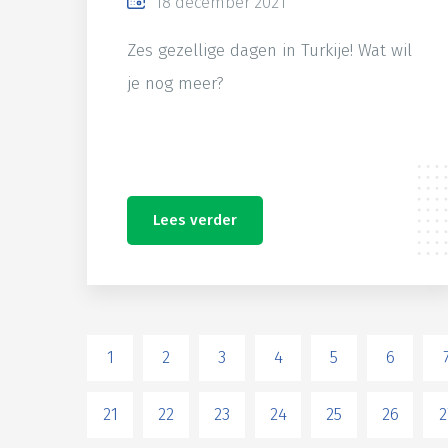
18 december 2021
Zes gezellige dagen in Turkije! Wat wil
je nog meer?
Lees verder
1
2
3
4
5
6
21
22
23
24
25
26
2