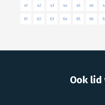
41
42
43
44
45
46
4
61
62
63
64
65
66
6
Ook lid