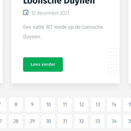
Loonsche Duynen
12 december 2021
Een natte WT ronde op de Loonsche
Duynen.
Lees verder
7
8
9
10
11
12
13
14
1
7
28
29
30
31
32
33
34
3