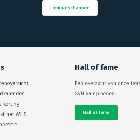
Lidmaatschappen
ts
Hall of fame
itenoverzicht
Een overzicht van onze trot
jdkalender
GVN kampioenen.
e korting
Hall of fame
kt het WHS
petitie