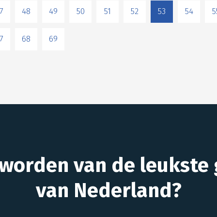
7
48
49
50
51
52
53
54
5
7
68
69
 worden van de leukste 
van Nederland?