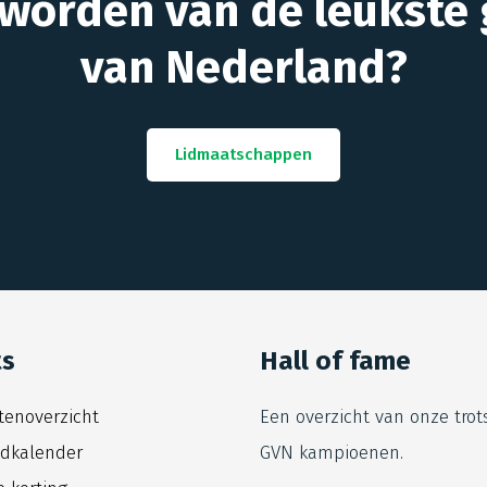
 worden van de leukste 
van Nederland?
Lidmaatschappen
ts
Hall of fame
itenoverzicht
Een overzicht van onze trot
jdkalender
GVN kampioenen.