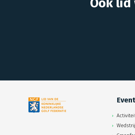
Ook lid
Even
Activite
Wedstri