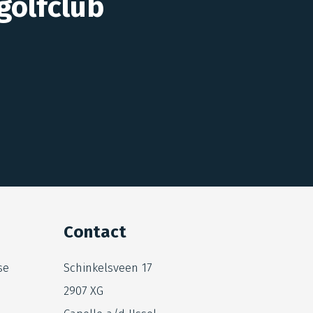
golfclub
Contact
se
Schinkelsveen 17
2907 XG