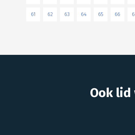
61
62
63
64
65
66
6
Ook lid