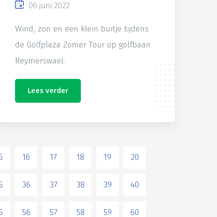
06 juni 2022
Wind, zon en een klein buitje tijdens
de Golfplaza Zomer Tour op golfbaan
Reymerswael.
Lees verder
5
16
17
18
19
20
5
36
37
38
39
40
5
56
57
58
59
60