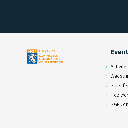
Even
Activite
Wedstri
Greenfe
Hoe wer
NGF Com