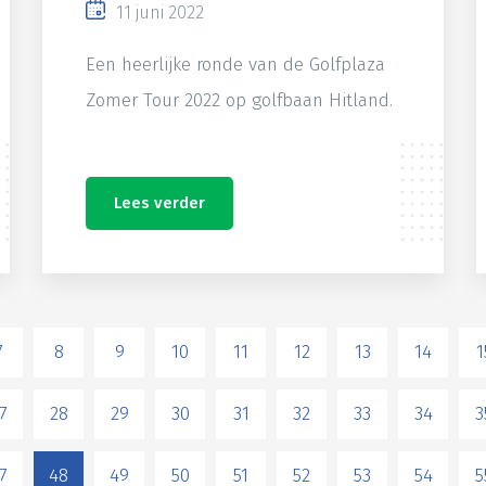
11 juni 2022
Een heerlijke ronde van de Golfplaza
Zomer Tour 2022 op golfbaan Hitland.
Lees verder
7
8
9
10
11
12
13
14
1
7
28
29
30
31
32
33
34
3
7
48
49
50
51
52
53
54
5