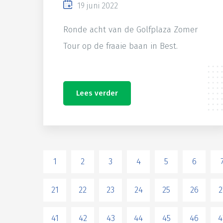
19 juni 2022
Ronde acht van de Golfplaza Zomer
Tour op de fraaie baan in Best.
Lees verder
1
2
3
4
5
6
21
22
23
24
25
26
2
41
42
43
44
45
46
4