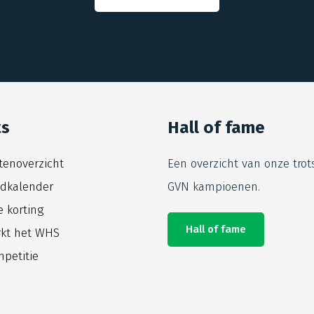
ts
Hall of fame
itenoverzicht
Een overzicht van onze trot
jdkalender
GVN kampioenen.
e korting
Hall of fame
kt het WHS
petitie