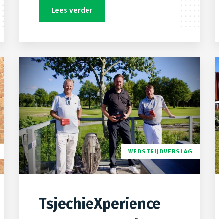
Lees verder
WEDSTRIJDVERSLAG
TsjechieXperience