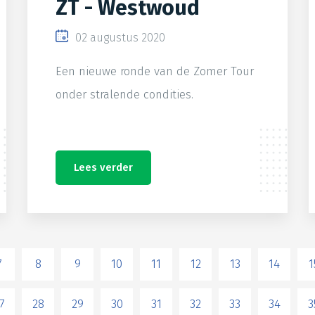
ZT - Westwoud
02 augustus 2020
Een nieuwe ronde van de Zomer Tour
onder stralende condities.
Lees verder
7
8
9
10
11
12
13
14
1
7
28
29
30
31
32
33
34
3