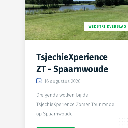
WEDSTRIJDVERSLAG
TsjechieXperience
ZT - Spaarnwoude
16 augustus 2020
Dreigende wolken bij de
TsjechieXperience Zomer Tour ronde
op Spaarnwoude.