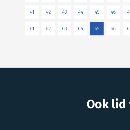
41
42
43
44
45
46
4
61
62
63
64
65
66
6
Ook lid