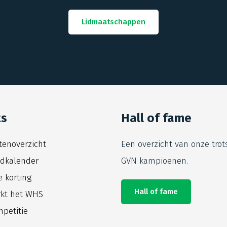
Lidmaatschappen
ts
Hall of fame
itenoverzicht
Een overzicht van onze trot
jdkalender
GVN kampioenen.
e korting
Hall of fame
kt het WHS
petitie