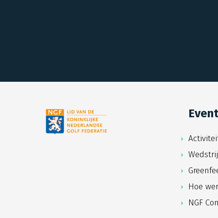
Even
Activite
Wedstri
Greenfe
Hoe wer
NGF Com