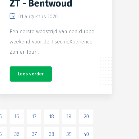
ZT - Bentwoud
01 augustus 2020
Een eerste wedstrijd van een dubbel
weekend voor de TjsechieXperience
Zomer Tour .
Lees verder
5
16
17
18
19
20
5
36
37
38
39
40