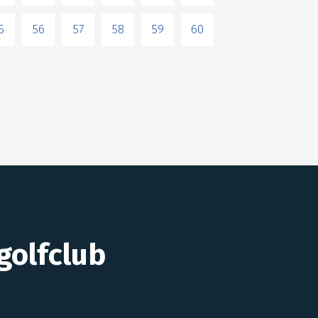
5
56
57
58
59
60
golfclub