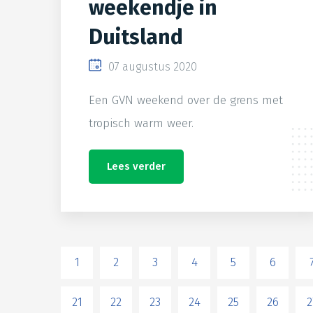
weekendje in
Duitsland
07 augustus 2020
Een GVN weekend over de grens met
tropisch warm weer.
Lees verder
1
2
3
4
5
6
21
22
23
24
25
26
2