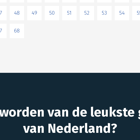
7
48
49
50
51
52
53
54
5
7
68
 worden van de leukste 
van Nederland?