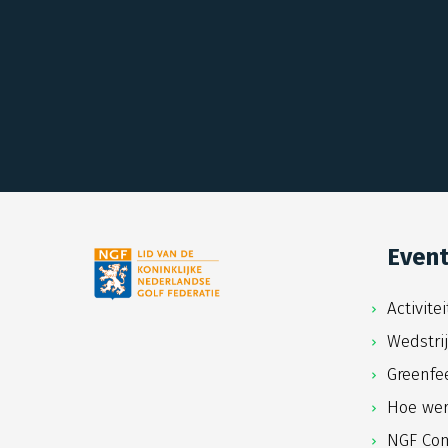
Even
Activite
Wedstri
Greenfe
Hoe wer
NGF Com