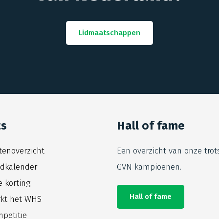
Lidmaatschappen
ts
Hall of fame
itenoverzicht
Een overzicht van onze trot
jdkalender
GVN kampioenen.
e korting
Hall of fame
kt het WHS
petitie