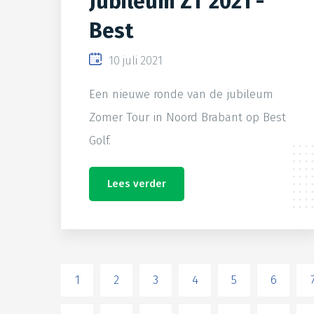
Jubileum ZT 2021 -
Best
10 juli 2021
Een nieuwe ronde van de jubileum
Zomer Tour in Noord Brabant op Best
Golf.
Lees verder
1
2
3
4
5
6