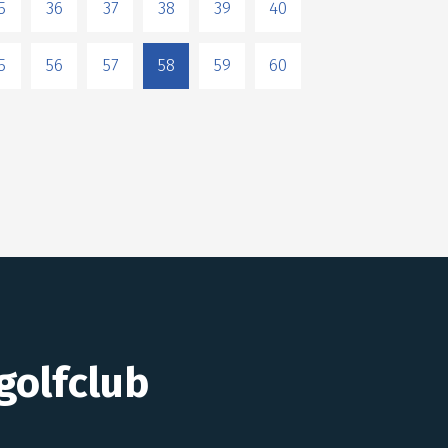
5
36
37
38
39
40
5
56
57
58
59
60
golfclub