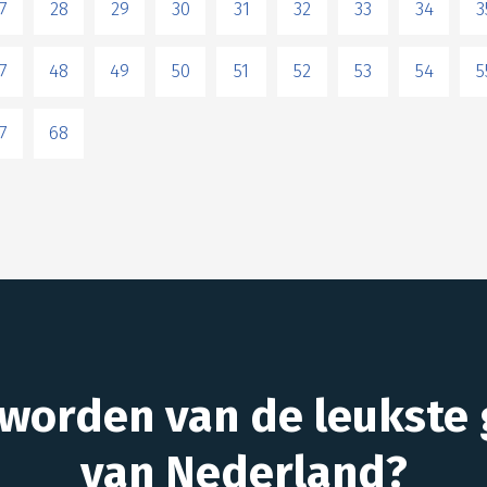
7
28
29
30
31
32
33
34
3
7
48
49
50
51
52
53
54
5
7
68
 worden van de leukste 
van Nederland?