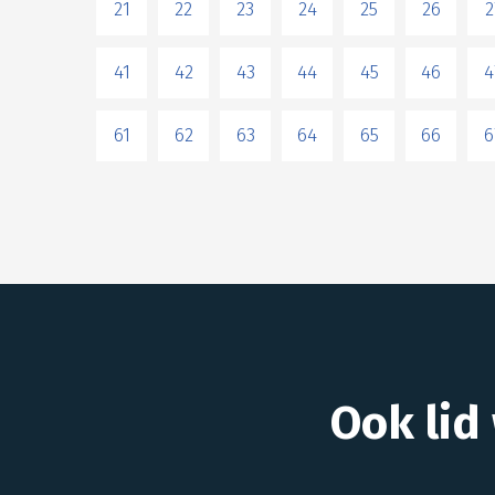
21
22
23
24
25
26
2
41
42
43
44
45
46
4
61
62
63
64
65
66
6
Ook lid