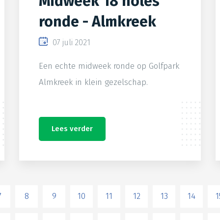
Midweek 18 holes
ronde - Almkreek
07 juli 2021
Een echte midweek ronde op Golfpark
Almkreek in klein gezelschap.
Lees verder
7
8
9
10
11
12
13
14
1