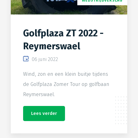
WEDSTRIJDVERSLAG
Golfplaza ZT 2022 -
Reymerswael
06 juni 2022
Wind, zon en een klein buitje tijdens
de Golfplaza Zomer Tour op golfbaan
Reymerswael.
Lees verder