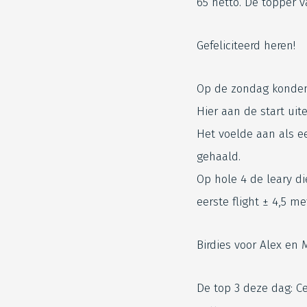
65 netto. De topper 
Gefeliciteerd heren!
Op de zondag konden 
Hier aan de start uit
Het voelde aan als ee
gehaald.
Op hole 4 de leary di
eerste flight ± 4,5 m
Birdies voor Alex en 
De top 3 deze dag: C