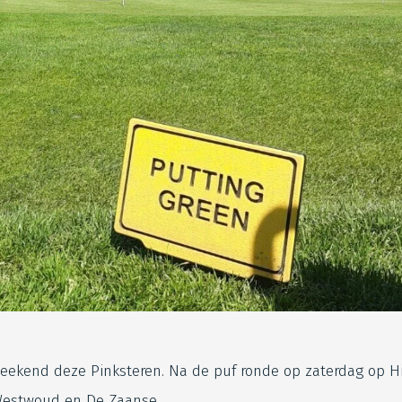
weekend deze Pinksteren. Na de puf ronde op zaterdag op H
 Westwoud en De Zaanse.