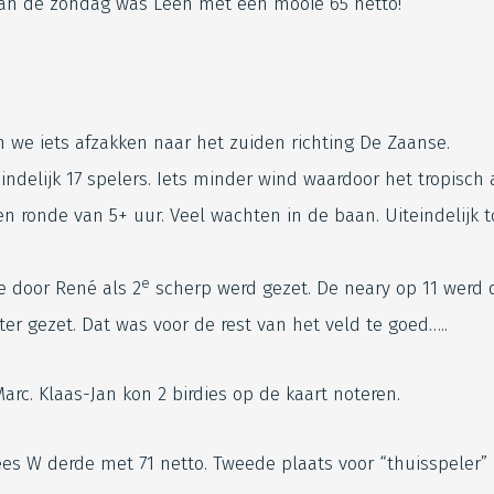
van de zondag was Leen met een mooie 65 netto!
we iets afzakken naar het zuiden richting De Zaanse.
eindelijk 17 spelers. Iets minder wind waardoor het tropisch
n ronde van 5+ uur. Veel wachten in de baan. Uiteindelijk 
e
e door René als 2
scherp werd gezet. De neary op 11 werd 
eter gezet. Dat was voor de rest van het veld te goed…..
Marc. Klaas-Jan kon 2 birdies op de kaart noteren.
ees W derde met 71 netto. Tweede plaats voor “thuisspeler”