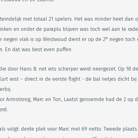
teindelijk met totaal 21 spelers. Het was minder heet dan 
inken en onder de paraplu blijven was toch wel aan te rade
e
e negen vlak is op Westwoud dient er op de 2
negen toch 
. En dat was best even puffen.
ie door Hans B. net iets scherper werd neergezet. Op 18 de 
rt wist – direct in de eerste flight - de bal netjes dicht bij
rbij.
oor Armstrong, Marc en Ton, Laatst genoemde had de 2 op de
erd.
als volgt: derde plek voor Marc met 69 netto. Tweede plaat