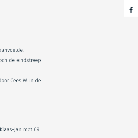
 aanvoelde.
toch de eindstreep
door Cees W. in de
 Klaas-Jan met 69