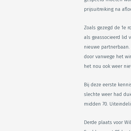
prijsuitreiking na af
Zoals gezegd de 1e ro
als geassocieerd lid
nieuwe partnerbaan. 
door vanwege het win
het nou ook weer niet
Bij deze eerste kenn
slechte weer had duid
midden 70. Uiteindeli
Derde plaats voor Wi