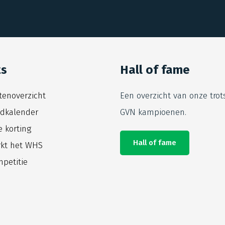
ts
Hall of fame
itenoverzicht
Een overzicht van onze trot
jdkalender
GVN kampioenen.
e korting
Hall of fame
kt het WHS
petitie