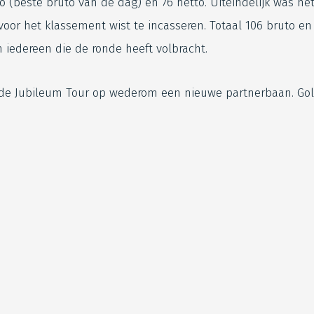
o (beste bruto van de dag) en 76 netto. Uiteindelijk was h
oor het klassement wist te incasseren. Totaal 106 bruto en 
n iedereen die de ronde heeft volbracht.
 de Jubileum Tour op wederom een nieuwe partnerbaan. Go