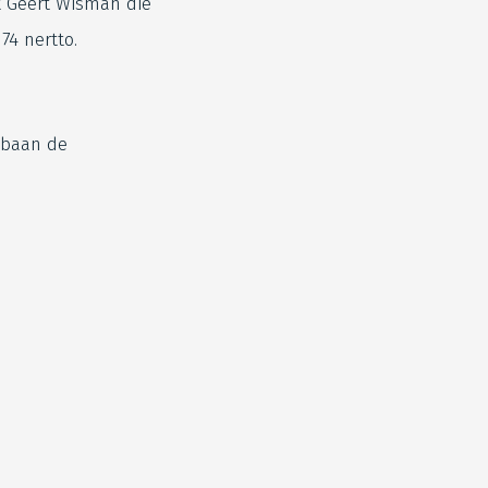
et Geert Wisman die
74 nertto.
lbaan de