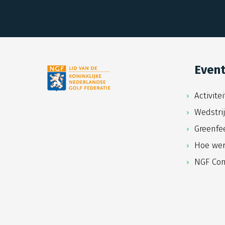
Even
Activite
Wedstri
Greenfe
Hoe wer
NGF Com