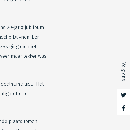
ns 20-jarig jubileum
onsche Duynen. Een
aas ging die niet
weer maar lekker was
Volg ons
 deelname lijst. Het
ntig netto tot
ede plaats Jeroen