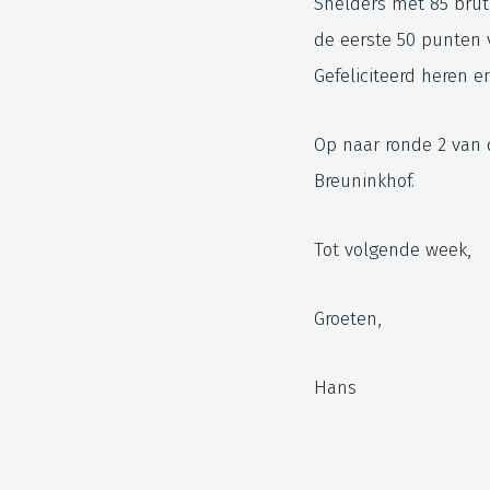
Snelders met 85 brut
de eerste 50 punten v
Gefeliciteerd heren e
Op naar ronde 2 van
Breuninkhof.
Tot volgende week,
Groeten,
Hans